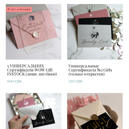
Різні кольори
5 УНІВЕРСАЛЬНИХ
Универсальные
Сертифікатів WOW Gift
Сертификаты №3 Girls
INSTOCK (лише листівки)
(только открытки)
600 грн.
250 грн.