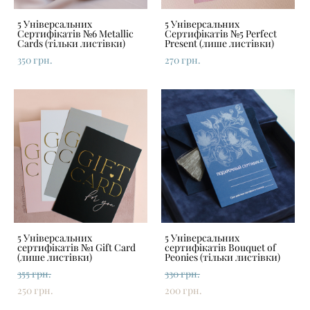
5 Універсальних
5 Універсальних
Сертифікатів №6 Metallic
Сертифікатів №5 Perfect
Cards (тільки листівки)
Present (лише листівки)
350 грн.
270 грн.
5 Універсальних
5 Універсальних
сертифікатів №1 Gift Card
сертифікатів Bouquet of
(лише листівки)
Peonies (тільки листівки)
355 грн.
330 грн.
250 грн.
200 грн.