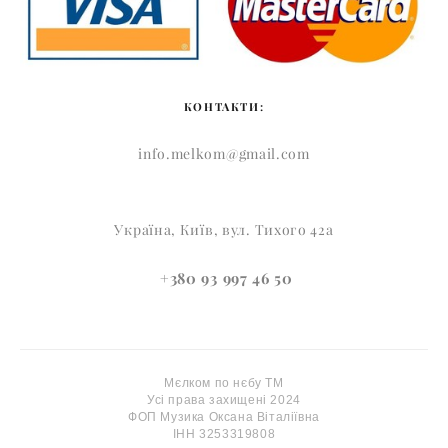
КОНТАКТИ:
info.melkom@gmail.com
Україна, Київ, вул. Тихого 42а
+380 93 997 46 50
Мєлком по нєбу ТМ
Усі права захищені 2024
ФОП Музика Оксана Віталіївна
ІНН 3253319808