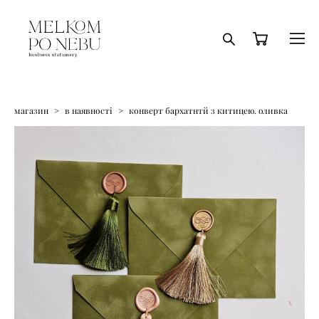
магазин
>
в наявності
>
конверт бархатнтй з китицею. оливка