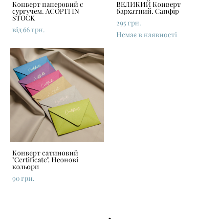
Конверт паперовий с
ВЕЛИКИЙ Конверт
сургучем. АСОРТІ IN
бархатний. Сапфір
STOCK
295 грн.
від 66 грн.
Немає в наявності
Конверт сатиновий
"Certificate". Неонові
кольори
90 грн.