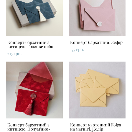
Конверт бархатний з
Конверт бархатний. Зефір
китицею. Грозове небо
175 грн.
215 грн.
Конверт бархатний з
Конверт картонний Folga
китицею. Полум'яно-
на магніті. Колір